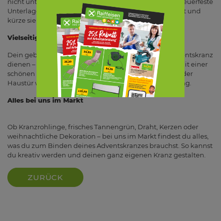
nicht unterschätzen: Stelle den Kranz immer auf eine feuerfeste
Unterlage, lasse brennende Kerzen nie unbeaufsichtigt und
kürze sie rechtzeitig, bevor sie zu tief abbrennen.
Vielseitig verwendbar
Dein gebundener Kranz muss nicht zwingend als Adventskranz
dienen – er macht sich auch wunderbar als Türkranz. Mit einer
schönen Schleife aufgehängt, heißt er Gäste schon an der
Haustür willkommen und verbreitet festliche Stimmung.
Alles bei uns im Markt
Ob Kranzrohlinge, frisches Tannengrün, Draht, Kerzen oder
weihnachtliche Dekoration – bei uns im Markt findest du alles,
was du zum Binden deines Adventskranzes brauchst. So kannst
du kreativ werden und deinen ganz eigenen Kranz gestalten.
ZURÜCK