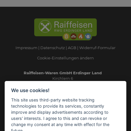
Impressum
Datenschutz
AGB
Widerruf-Formular
Cookie-Einstellungen ändern
Raiffeisen-Waren GmbH Erdinger Land
Kirchlern 6
84416 Taufkirchen
We use cookies!
Telefon: 08084/93240
This site uses third-party website tracking
E-Mail:
info(at)rwg-erdinger-land.de
technologies to provide its services, constantly
improve and display advertisements according to
SICHERHEITSDATENBLÄTTER
users' interests. I agree to this and can revoke or
change my consent at any time with effect for the
future.