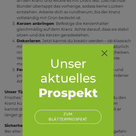
an den Kranz und wickle es mit Draht fest. Das nächste
Bündel überlappt das vorherige, sodass keine Lücken
entstehen. Arbeite dich so rundherum, bis der Kranz
vollständig mit Grün bedeckt ist.
Kerzen anbringen
: Befestige die Kerzenhalter
gleichmäßig auf dem Kranz. Achte darauf, dass sie stabil
sitzen und die Kerzen geradestehen.
Dekorieren
: Jetzt kannst du kreativ werden – ob klassisch
mit roten Schleifen und goldenen Kugeln oder natürlich
mit Zapfen, Beeren und getrockneten Orangenscheiben.
Weniger ist manchmal mehr, aber ein paar Akzente
Unser
machen den Kranz besonders.
Fertigstellen
: Schneide überstehenden Draht ab und
aktuelles
prüfe, ob alles festsitzt. Schon ist dein selbst gebundener
Adventskranz bereit für den ersten Advent!
Prospekt
Unser Tipp
Frisches Tannengrün hält sich besonders lange, wenn du den
Kranz kühl lagerst, bis er zum Einsatz kommt. Außerdem
kannst du ihn leicht mit etwas Wasser besprühen, damit er
ZUM
länger grün bleibt.
BLÄTTERPROSPEKT
Sicherheit nicht vergessen
Bei aller Freude am Kerzenschein solltest du die Brandgefahr