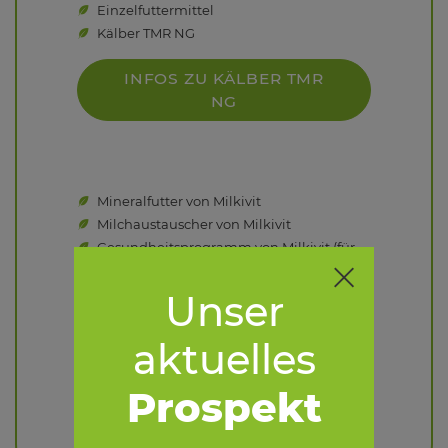
Einzelfuttermittel
Kälber TMR NG
INFOS ZU KÄLBER TMR
NG
Mineralfutter von Milkivit
Milchaustauscher von Milkivit
Gesundheitsprogramm von Milkivit (für
weitere Infos zu Milkivit klicken Sie
hier
)
Crystalyx - Die energiereiche
Unser
Mineralstoffleckmasse für Kälber und
Problemlöser in witterungs- oder
aktuelles
stressbedingten Situationen ( für weitere
Infos zu Crystalyx klicken Sie
hier
)
Prospekt
Lieferanten: Deuka, Milkivit, Süfu,