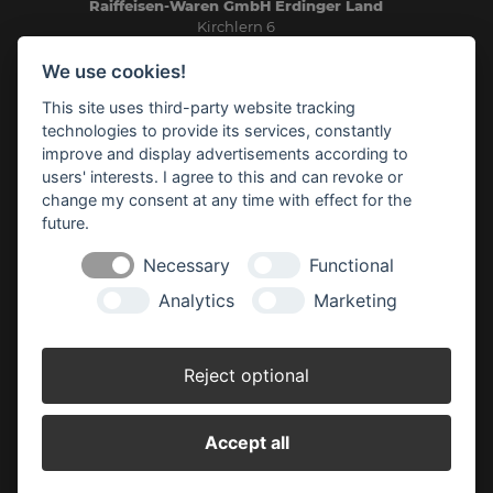
Raiffeisen-Waren GmbH Erdinger Land
Kirchlern 6
84416 Taufkirchen
We use cookies!
Telefon: 08084/93240
E-Mail:
info(at)rwg-erdinger-land.de
This site uses third-party website tracking
technologies to provide its services, constantly
improve and display advertisements according to
SICHERHEITSDATENBLÄTTER
users' interests. I agree to this and can revoke or
change my consent at any time with effect for the
future.
RWG HEIZÖL-BÖRSE
Necessary
Functional
Analytics
Marketing
AGRAR-NEWS
Reject optional
HINWEISE VIDEOÜBERWACHUNG
Accept all