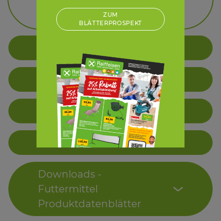
Crystalyx
ZUM
BLÄTTERPROSPEKT
Schwein
Geflügel
Pferd
Kleintiere
Downloads -
Futtermittel
Produktdatenblätter