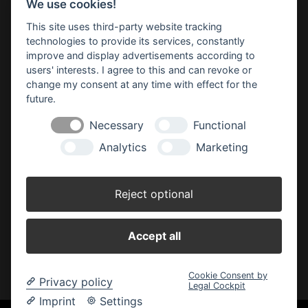
We use cookies!
Telefon: 08084/93240
E-Mail:
info(at)rwg-erdinger-land.de
This site uses third-party website tracking
technologies to provide its services, constantly
improve and display advertisements according to
SICHERHEITSDATENBLÄTTER
users' interests. I agree to this and can revoke or
change my consent at any time with effect for the
future.
RWG HEIZÖL-BÖRSE
Necessary
Functional
Analytics
Marketing
AGRAR-NEWS
Reject optional
HINWEISE VIDEOÜBERWACHUNG
Accept all
Cookie Consent by
Privacy policy
Legal Cockpit
Imprint
Settings