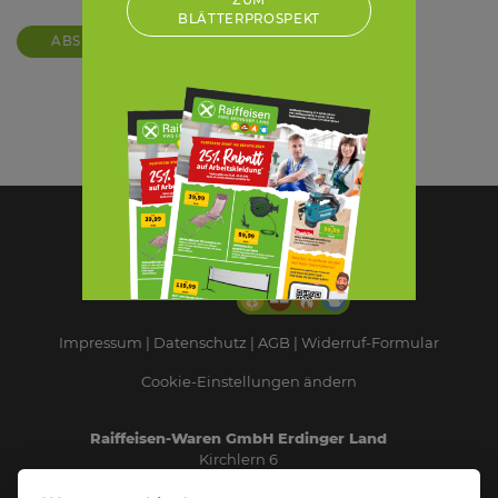
ZUM
BLÄTTERPROSPEKT
ABSENDEN
Impressum
Datenschutz
AGB
Widerruf-Formular
Cookie-Einstellungen ändern
Raiffeisen-Waren GmbH Erdinger Land
Kirchlern 6
84416 Taufkirchen