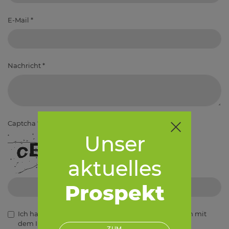
E-Mail
*
Nachricht
*
Captcha
*
Unser
aktuelles
Prospekt
Ich habe die
Datenschutzerklärung
gelesen und bin mit
dem Inhalt einverstanden.
*