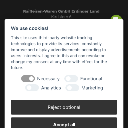
Raiffeisen-Waren GmbH Erdinger Land
Kirchlern 6
84416 Taufkirchen
We use cookies!
Telefon: 08084/93240
This site uses third-party website tracking
E-Mail:
info(at)rwg-erdinger-land.de
technologies to provide its services, constantly
improve and display advertisements according to
SICHERHEITSDATENBLÄTTER
users' interests. I agree to this and can revoke or
change my consent at any time with effect for the
future.
RWG HEIZÖL-BÖRSE
Necessary
Functional
Analytics
Marketing
AGRAR-NEWS
Reject optional
HINWEISE VIDEOÜBERWACHUNG
Accept all