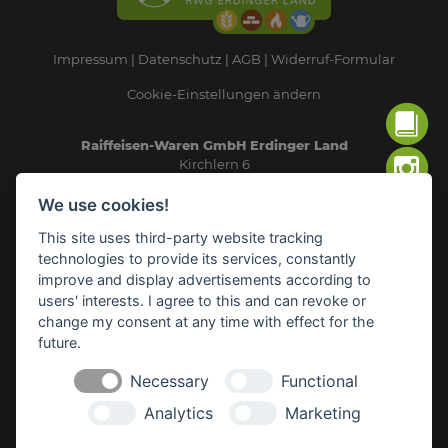
Impressum
Datenschutz
AGB
Widerruf-Formular
Cookie-Einstellungen ändern
Raiffeisen-Waren GmbH Erdinger Land
Kirchlern 6
84416 Taufkirchen
We use cookies!
Telefon: 08084/93240
This site uses third-party website tracking
E-Mail:
info(at)rwg-erdinger-land.de
technologies to provide its services, constantly
improve and display advertisements according to
SICHERHEITSDATENBLÄTTER
users' interests. I agree to this and can revoke or
change my consent at any time with effect for the
future.
RWG HEIZÖL-BÖRSE
Necessary
Functional
Analytics
Marketing