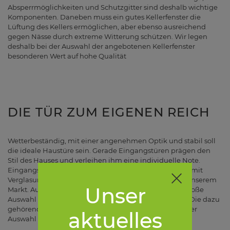
Absperrmöglichkeiten und Schutzgitter sind deshalb wichtige
Komponenten. Daneben muss ein gutes Kellerfenster die
Lüftung des Kellers ermöglichen, aber ebenso ausreichend
gegen Nässe durch extreme Witterung schützen. Wir legen
deshalb bei der Auswahl der angebotenen Kellerfenster
besonderen Wert auf hohe Qualität
DIE TÜR ZUM EIGENEN REICH
Wetterbeständig, mit einer angenehmen Optik und stabil soll
die ideale Haustüre sein. Gerade Eingangstüren prägen den
Stil des Hauses und verleihen ihm eine individuelle Note.
Eingangstüren aus Holz oder Aluminium, massiv oder mit
Verglasung erhalten Sie zu jedem Baustil passend in unserem
Unser
Markt. Auch bei Innentüren finden Sie durch unsere große
Auswahl sicher die, die exakt zu Ihrem Wohnstil passt. Die dazu
gehörenden Zargen und Beschläge führen wir in reicher
aktuelles
Auswahl ebenfalls in unserem Angebot.