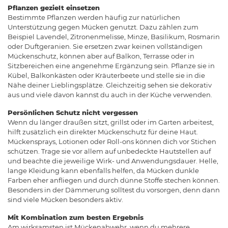
Pflanzen gezielt einsetzen
Bestimmte Pflanzen werden häufig zur natürlichen
Unterstützung gegen Mücken genutzt. Dazu zählen zum
Beispiel Lavendel, Zitronenmelisse, Minze, Basilikum, Rosmarin
oder Duftgeranien. Sie ersetzen zwar keinen vollständigen
Mückenschutz, können aber auf Balkon, Terrasse oder in
Sitzbereichen eine angenehme Ergänzung sein. Pflanze sie in
Kübel, Balkonkästen oder Kräuterbeete und stelle sie in die
Nähe deiner Lieblingsplätze. Gleichzeitig sehen sie dekorativ
aus und viele davon kannst du auch in der Küche verwenden.
Persönlichen Schutz nicht vergessen
Wenn du länger draußen sitzt, grillst oder im Garten arbeitest,
hilft zusätzlich ein direkter Mückenschutz für deine Haut.
Mückensprays, Lotionen oder Roll-ons können dich vor Stichen
schützen. Trage sie vor allem auf unbedeckte Hautstellen auf
und beachte die jeweilige Wirk- und Anwendungsdauer. Helle,
lange Kleidung kann ebenfalls helfen, da Mücken dunkle
Farben eher anfliegen und durch dünne Stoffe stechen können.
Besonders in der Dämmerung solltest du vorsorgen, denn dann
sind viele Mücken besonders aktiv.
Mit Kombination zum besten Ergebnis
Am wirksamsten ist Mückenabwehr, wenn du mehrere