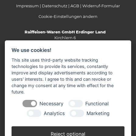
Impressum
Datenschutz
AGB
Widerruf-Formular
Cookie-Einstellungen ändern
Raiffeisen-Waren GmbH Erdinger Land
Kirchlern 6
84416 Taufkirchen
We use cookies!
Telefon: 08084/93240
E-Mail:
info(at)rwg-erdinger-land.de
This site uses third-party website tracking
technologies to provide its services, constantly
improve and display advertisements according to
SICHERHEITSDATENBLÄTTER
users' interests. I agree to this and can revoke or
change my consent at any time with effect for the
future.
RWG HEIZÖL-BÖRSE
Necessary
Functional
Analytics
Marketing
AGRAR-NEWS
Reject optional