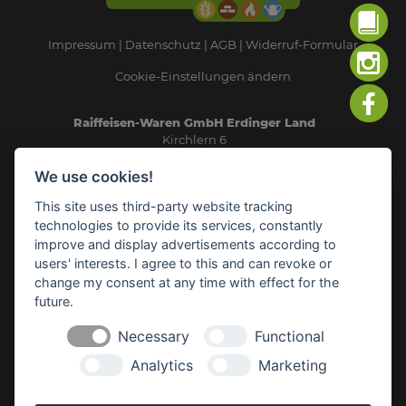
Impressum
Datenschutz
AGB
Widerruf-Formular
Cookie-Einstellungen ändern
Raiffeisen-Waren GmbH Erdinger Land
Kirchlern 6
84416 Taufkirchen
We use cookies!
Telefon: 08084/93240
This site uses third-party website tracking
E-Mail:
info(at)rwg-erdinger-land.de
technologies to provide its services, constantly
improve and display advertisements according to
SICHERHEITSDATENBLÄTTER
users' interests. I agree to this and can revoke or
change my consent at any time with effect for the
future.
RWG HEIZÖL-BÖRSE
Necessary
Functional
Analytics
Marketing
AGRAR-NEWS