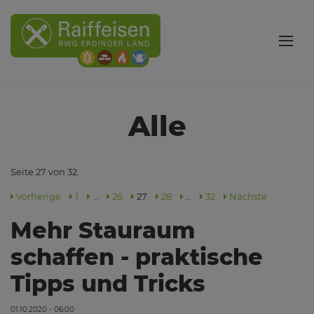
Alle
Seite 27 von 32.
Vorherige
1
…
26
27
28
…
32
Nächste
Mehr Stauraum
schaffen - praktische
Tipps und Tricks
01.10.2020 - 06:00