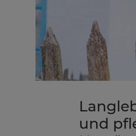
Langleb
und pfl