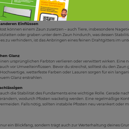
 kannst du es mit Schleifpapier glätten. Um den Zaun langfristig zu sc
 aufzutragen. Eine Lasur bewahrt die natürliche Maserung des Hol
r Witterungseinflüssen bietet.
 anderen Einflüssen
Rost können einem Zaun zusetzen – auch Tiere, insbesondere Naget
olzlatten oder graben unter dem Zaun hindurch, was dessen Stabilit
ies zu verhindern, ist das Anbringen eines feinen Drahtgitters im un
chen Glanz
einen ursprünglichen Farbton verlieren oder verwittert wirken. Eine 
 auch vor Umwelteinflüssen. Bevor du streichst, solltest du den Zaun
 Hochwertige, wetterfeste Farben oder Lasuren sorgen für ein langa
euem Glanz erstrahlen.
achlässigen
 auch die Stabilität des Fundaments eine wichtige Rolle. Gerade na
 verändern, wodurch Pfosten wackelig werden. Eine regelmäßige Kon
ermeiden. Falls nötig, sollten instabile Pfosten neu verankert oder 
t nur ein Blickfang, sondern trägt auch zur Werterhaltung deines Grun