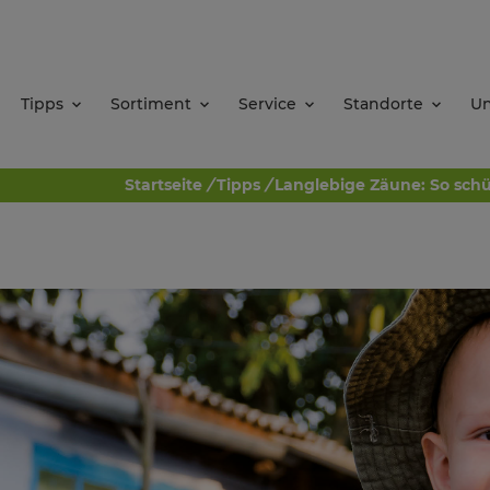
Tipps
Sortiment
Service
Standorte
U
Startseite
/
Tipps
/
Langlebige Zäune: So sch