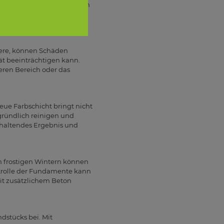
hützen, ist es sinnvoll, ein
zes, während eine deckende
iere, können Schäden
ät beeinträchtigen kann.
teren Bereich oder das
neue Farbschicht bringt nicht
 gründlich reinigen und
nhaltendes Ergebnis und
ch frostigen Wintern können
trolle der Fundamente kann
mit zusätzlichem Beton
dstücks bei. Mit