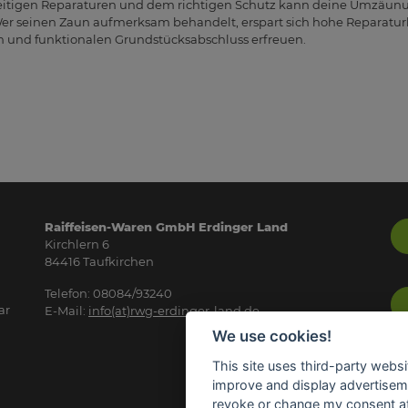
eitigen Reparaturen und dem richtigen Schutz kann deine Umzäunung
er seinen Zaun aufmerksam behandelt, erspart sich hohe Reparatur
n und funktionalen Grundstücksabschluss erfreuen.
Raiffeisen-Waren GmbH Erdinger Land
Kirchlern 6
84416 Taufkirchen
Telefon: 08084/93240
ar
E-Mail:
info(at)rwg-erdinger-land.de
We use cookies!
This site uses third-party websi
improve and display advertisemen
revoke or change my consent at 