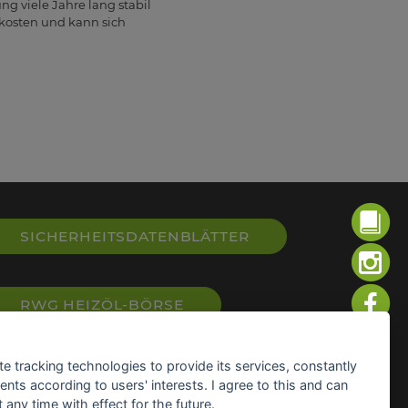
 viele Jahre lang stabil
kosten und kann sich
SICHERHEITSDATENBLÄTTER
RWG HEIZÖL-BÖRSE
te tracking technologies to provide its services, constantly
AGRAR-NEWS
ts according to users' interests. I agree to this and can
any time with effect for the future.