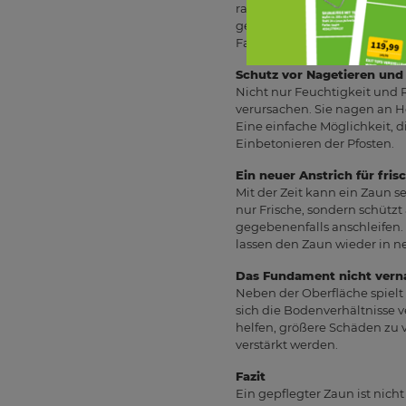
rau oder abgenutzt erscheint,
geeignetes Holzschutzmittel
Farbe zusätzlichen Schutz vo
Schutz vor Nagetieren und
Nicht nur Feuchtigkeit und 
verursachen. Sie nagen an H
Eine einfache Möglichkeit, d
Einbetonieren der Pfosten.
Ein neuer Anstrich für fris
Mit der Zeit kann ein Zaun s
nur Frische, sondern schützt
gegebenenfalls anschleifen.
lassen den Zaun wieder in n
Das Fundament nicht vern
Neben der Oberfläche spielt
sich die Bodenverhältnisse
helfen, größere Schäden zu v
verstärkt werden.
Fazit
Ein gepflegter Zaun ist nich