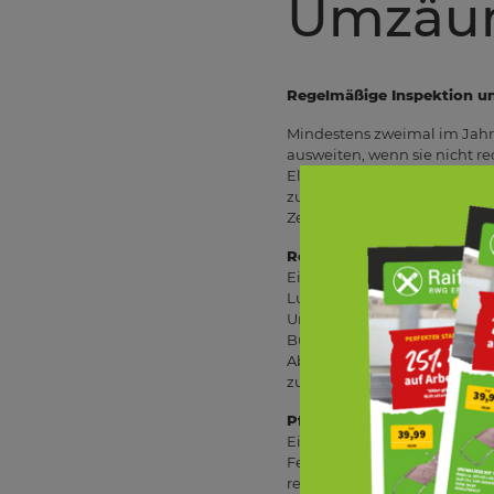
Umzäun
Regelmäßige Inspektion u
Mindestens zweimal im Jahr 
ausweiten, wenn sie nicht r
Elemente beeinträchtigen ni
zu rosten, während Holzzäun
Zeit lockern – prüfe daher d
Rostschutz für Metallzäun
Ein Metallzaun ist grundsätz
Luftfeuchtigkeit oder in der
Um dies zu verhindern, soll
Bürste entfernen, während si
Abschleifen empfiehlt es si
zu streichen. So bleibt das Ma
Pflege und Schutz von Hol
Ein Holzzaun verleiht dem G
Feuchtigkeit, Schädlinge un
regelmäßige Reinigung mit m