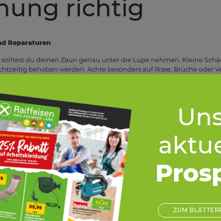
ung richtig
nd Reparaturen
solltest du deinen Zaun genau unter die Lupe nehmen. Kleine Schä
echtzeitig behoben werden. Achte besonders auf Risse, Brüche oder 
cht nur die Optik, sondern auch die Sicherheit. Metallzäune neigen
e anfällig für Feuchtigkeit und Schädlingsbefall sind. Schrauben un
ie Befestigungen und ziehe sie bei Bedarf nach.
Uns
e
lich sehr langlebig, benötigt aber Schutz vor Korrosion. Besonders i
 Nähe von Straßen, auf denen im Winter Streusalz eingesetzt wird, ka
aktue
test du den Zaun regelmäßig reinigen. Leichte Verschmutzungen lass
ch erste Roststellen mit Schleifpapier oder einer Drahtbürste besei
ch, eine Rostschutzgrundierung aufzutragen und den Zaun mit einer 
Pros
terial langfristig geschützt.
zzäunen
arten eine natürliche und warme Ausstrahlung, verlangt aber auch
d UV-Strahlung können das Material angreifen und im schlimmsten Fa
ZUM BLÄTTER
ildem Seifenwasser hilft, Schmutz und Moos zu entfernen. Falls da