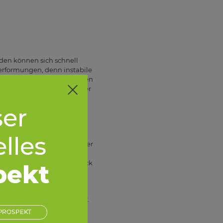
den können sich schnell
Verformungen, denn instabile
 dazu, an bestimmten Stellen
d Nägel können sich mit der
er
n Regionen mit hoher
nn Rost schnell entstehen.
lles
en sich mit Wasser und einer
tigen lassen. Nach dem
wetterfesten Farbe oder Lack
pekt
 besondere Aufmerksamkeit.
ll zu Fäulnis führen. Eine
PROSPEKT
s Holz an manchen Stellen