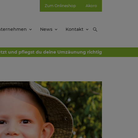
Zum Onlineshop
Akoro
nternehmen
News
Kontakt
ützt und pflegst du deine Umzäunung richtig